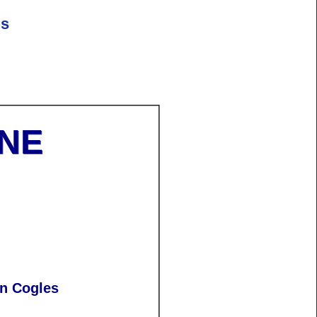
ls
GNE
en Cogles