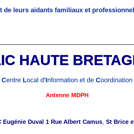
t de leurs aidants familiaux et prof
essionne
IC HAUTE BRETA
C
entre
L
ocal d
'
I
nformation et de
C
oordination
Antenne MDPH
 Eugénie Duval 1 Rue Albert Camus
,
St Brice 